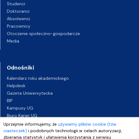
Studenci
Doktoranci
Absolwenci
Pracownicy
Otoczenie społeczno-gospodarcze
Media
Odnośniki
Kalendarz roku akademickiego
Helpdesk
Gazeta Uniwersytecka
BIP
Kampusy UG
Biuro Karier UG
Oferty pracy
Uprzejmie informujemy, że
używamy plików cookie (tzw.
Deklaracja dostępności
ciasteczek)
i podobnych technologii w celach autoryzacji,
zbierania statystyk i ułatwienia korzystania z serwisu