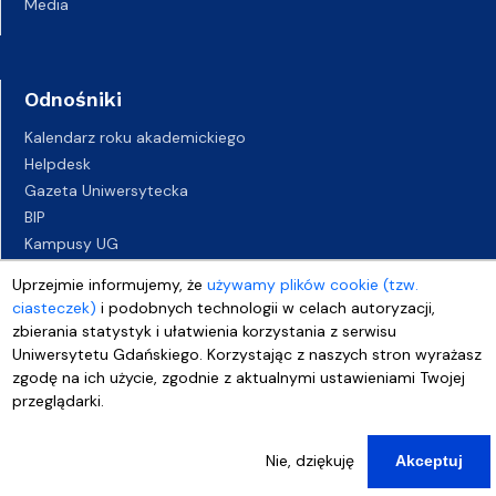
Media
Odnośniki
Kalendarz roku akademickiego
Helpdesk
Gazeta Uniwersytecka
BIP
Kampusy UG
Biuro Karier UG
Uprzejmie informujemy, że
używamy plików cookie (tzw.
Oferty pracy
ciasteczek)
i podobnych technologii w celach autoryzacji,
Deklaracja dostępności
zbierania statystyk i ułatwienia korzystania z serwisu
Uniwersytetu Gdańskiego. Korzystając z naszych stron wyrażasz
zgodę na ich użycie, zgodnie z aktualnymi ustawieniami Twojej
przeglądarki.
Nie, dziękuję
Akceptuj