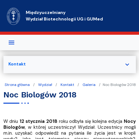
Przejdź do treści
Międzyuczelniany
Wydział Biotechnologii UG i GUMed
expand_more
Kontakt
Strona główna
Wydział
Kontakt
Galeria
Noc Biologów 2018
Noc Biologów 2018
W dniu
12 stycznia 2018
roku odbyła się kolejna edycja
Nocy
Biologów
, w której uczestniczył Wydział. Uczestnicy mogli
m.in. uzyskać odpowiedź na pytania ile życia jest w kropli
wody?, jaka jest tajemnica cieczy nienewtonowskich?,