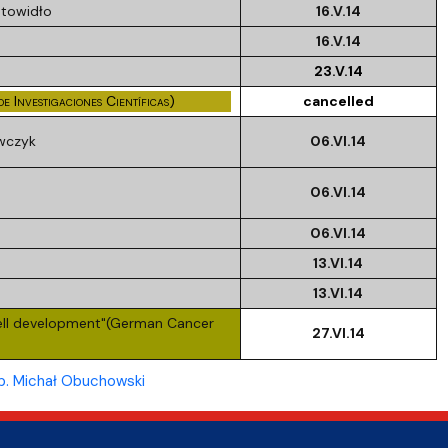
otowidło
16.V.14
16.V.14
23.V.14
e Investigaciones Científicas)
cancelled
ewczyk
06.VI.14
06.VI.14
06.VI.14
13.VI.14
13.VI.14
 cell development"(German Cancer
27.VI.14
b. Michał Obuchowski