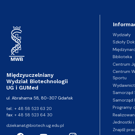
Informa
Wydziały
Szkoły Dok
Międzynar
Biblioteka
Centrum J
Centrum Wy
Międzyuczelniany
Sportu
Wydział Biotechnologii
Wydawnic
UG i GUMed
Samorząd 
ul. Abrahama 58, 80-307 Gdańsk
Samorząd 
Programy d
tel.:
+ 48 58 523 63 20
fax:
+ 48 58 523 64 30
Realizowan
Jednostki i
dziekanat@biotech.ug.edu.pl
Znajdź pra