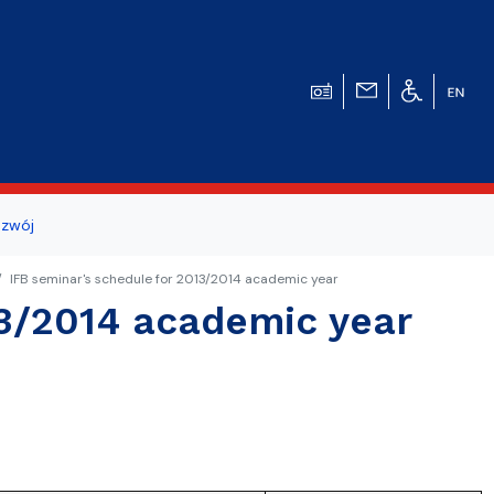
zwój
ogicznego
IFB seminar's schedule for 2013/2014 academic year
13/2014 academic year
a studentów i