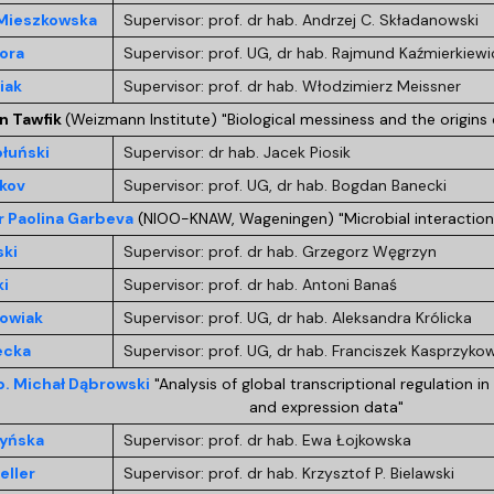
Mieszkowska
Supervisor: prof. dr hab. Andrzej C. Składanowski
ora
Supervisor: prof. UG, dr hab. Rajmund Kaźmierkiewi
iak
Supervisor: prof. dr hab. Włodzimierz Meissner
n Tawfik
(Weizmann Institute) "Biological messiness and the origins 
łuński
Supervisor: dr hab. Jacek Piosik
pkov
Supervisor: prof. UG, dr hab. Bogdan Banecki
r Paolina Garbeva
(NIOO-KNAW, Wageningen) "Microbial interactio
ski
Supervisor: prof. dr hab. Grzegorz Węgrzyn
i
Supervisor: prof. dr hab. Antoni Banaś
owiak
Supervisor: prof. UG, dr hab. Aleksandra Królicka
ecka
Supervisor: prof. UG, dr hab. Franciszek Kasprzykow
b. Michał Dąbrowski
"Analysis of global transcriptional regulation i
and expression data"
zyńska
Supervisor: prof. dr hab. Ewa Łojkowska
eller
Supervisor: prof. dr hab. Krzysztof P. Bielawski