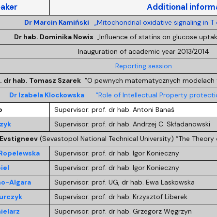
dostępności
aker
Additional inform
Dr Marcin Kamiński
„Mitochondrial oxidative signaling in T c
Dr hab. Dominika Nowis
„Influence of statins on glucose upta
Inauguration of academic year 2013/2014
Reporting session
f. dr hab. Tomasz Szarek
”O pewnych matematycznych modelach te
Dr Izabela Klockowska
”Role of Intellectual Property protecti
b
Supervisor: prof. dr hab. Antoni Banaś
zyk
Supervisor: prof. dr hab. Andrzej C. Składanowski
Evstigneev
(Sevastopol National Technical University) “The Theory 
 Ropelewska
Supervisor: prof. dr hab. Igor Konieczny
iel
Supervisor: prof. dr hab. Igor Konieczny
no-Algara
Supervisor: prof. UG, dr hab. Ewa Laskowska
urczyk
Supervisor: prof. dr hab. Krzysztof Liberek
ielarz
Supervisor: prof. dr hab. Grzegorz Węgrzyn