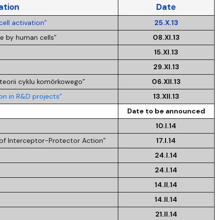
ation
Date
ell activation”
25.X.13
ke by human cells”
08.XI.13
15.XI.13
29.XI.13
orii cyklu komórkowego”
06.XII.13
on in R&D projects”
13.XII.13
Date to be announced
10.I.14
of Interceptor-Protector Action”
17.I.14
24.I.14
24.I.14
14.II.14
14.II.14
21.II.14