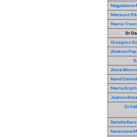
Magdalena 
Mateusz Pik
Marta Trzec
Dr Da
Grzegorz Go
Aliaksei Pa
D
Anna Wosin
Kamil Demsk
Marta Krych
Joanna Ros
Dr ha
Natalia Kac
Katarzyna M