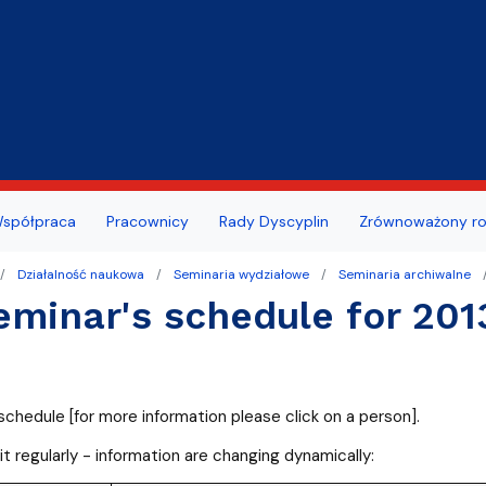
Przejdź do treści
ansu/oceny pracowniczej
szeń
Portal Studenta
spółpraca
Pracownicy
Rady Dyscyplin
Zrównoważony ro
dowa Rada Naukowa MWB
ie zdrowotne studentów i
we
publiczne
Centrum Wsparcia Psychol
Działalność naukowa
Seminaria wydziałowe
Seminaria archiwalne
w UG
eminar's schedule for 20
ty z działalności wydziału
a nauki
Erasmus i inne programy dl
kademicki
doktorantów
i wydarzenia
cy dziekanatu
Absolwent MWB
schedule [for more information please click on a person].
ultacji
t regularly - information are changing dynamically:
awni