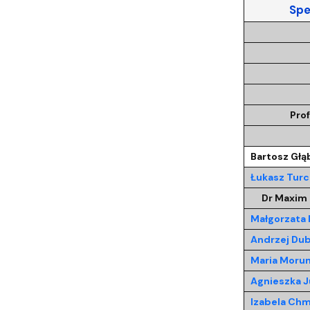
Strategia MWB UG i GUMed
Biuro Karier UG
Invited speakers
Partnerzy krajowi i zagraniczni
Deklaracja 
Spe
Pro
Bartosz Głą
Łukasz Turc
Dr Maxim 
Małgorzata
Andrzej Dub
Maria Moru
Agnieszka J
Izabela Chm