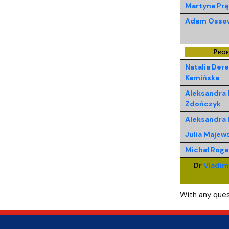
Martyna Prą
Adam Ossow
Prof
Natalia Der
Kamińska
Aleksandra
Zdończyk
Aleksandra 
Julia Majew
Michał Rog
Dr
Vladimi
With any ques