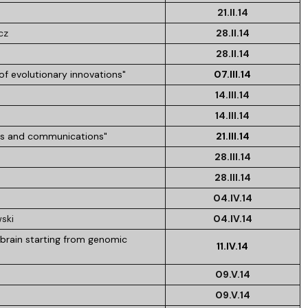
21.II.14
cz
28.II.14
28.II.14
of evolutionary innovations"
07.III.14
14.III.14
14.III.14
ns and communications"
21.III.14
28.III.14
28.III.14
04.IV.14
ski
04.IV.14
n brain starting from genomic
11.IV.14
09.V.14
09.V.14