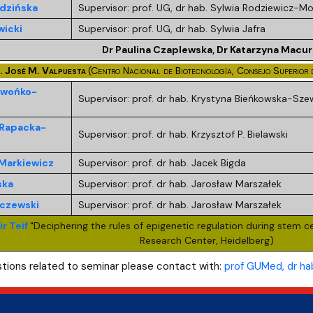
dzińska
Supervisor: prof. UG, dr hab. Sylwia Rodziewicz-M
icki
Supervisor: prof. UG, dr hab. Sylwia Jafra
Dr Paulina Czaplewska, Dr Katarzyna Macur
. José M. Valpuesta
(Centro Nacional de Biotecnología, Consejo Superior d
ewońko-
Supervisor: prof. dr hab. Krystyna Bieńkowska-Sz
Rapacka-
Supervisor: prof. dr hab. Krzysztof P. Bielawski
Markiewicz
Supervisor: prof. dr hab. Jacek Bigda
ska
Supervisor: prof. dr hab. Jarosław Marszałek
aczewski
Supervisor: prof. dr hab. Jarosław Marszałek
r Teif
"Deciphering the rules of epigenetic regulation during stem
Research Center,
Heidelberg
)
tions related to seminar please contact with:
prof GUMed, dr ha