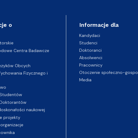
cje o
Informacje dla
Kandydaci
Studenci
torskie
Doktoranci
odowe Centra Badawcze
Absolwenci
Pracownicy
ęzyków Obcych
Otoczenie społeczno-gospo
chowania Fizycznego i
Media
two
Studentów
Doktorantów
oskonałości naukowej
e projekty
 organizacje
cownika