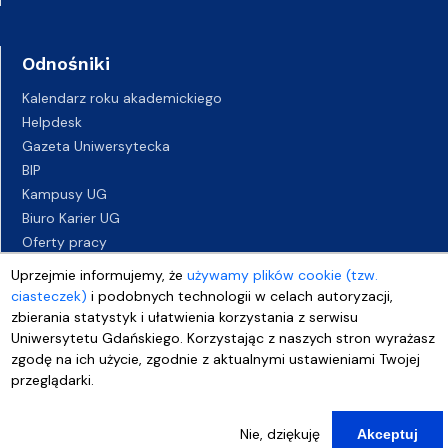
Odnośniki
Kalendarz roku akademickiego
Helpdesk
Gazeta Uniwersytecka
BIP
Kampusy UG
Biuro Karier UG
Oferty pracy
Deklaracja dostępności
Uprzejmie informujemy, że
używamy plików cookie (tzw.
ciasteczek)
i podobnych technologii w celach autoryzacji,
zbierania statystyk i ułatwienia korzystania z serwisu
Uniwersytetu Gdańskiego. Korzystając z naszych stron wyrażasz
zgodę na ich użycie, zgodnie z aktualnymi ustawieniami Twojej
przeglądarki.
Nie, dziękuję
Akceptuj