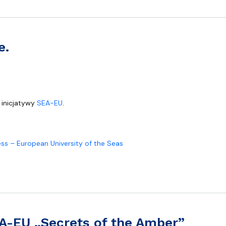
e.
 inicjatywy
SEA-EU
.
ss – European University of the Seas
A-EU „Secrets of the Amber”