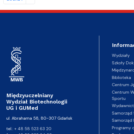
Informa
Wydziały
Szkoły Dok
Międzynar
Biblioteka
Centrum J
Centrum Wy
Międzyuczelniany
Sportu
Wydział Biotechnologii
Wydawnic
UG i GUMed
Samorząd 
ul. Abrahama 58, 80-307 Gdańsk
Samorząd 
Programy d
tel.:
+ 48 58 523 63 20