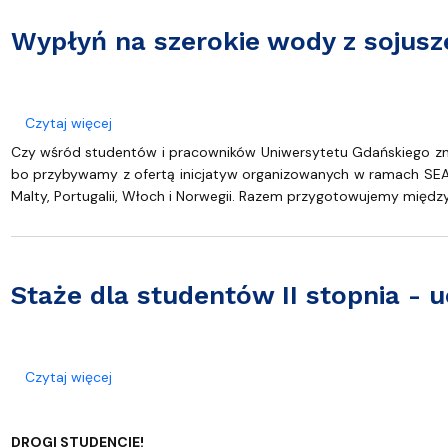
Wypłyń na szerokie wody z sojus
o Wypłyń na szerokie wody z sojuszem SEA-EU!
Czytaj więcej
Czy wśród studentów i pracowników Uniwersytetu Gdańskiego zn
bo przybywamy z ofertą inicjatyw organizowanych w ramach SEA-EU
Malty, Portugalii, Włoch i Norwegii. Razem przygotowujemy mię
Staże dla studentów II stopnia - 
o Staże dla studentów II stopnia - uczelnia partn
Czytaj więcej
DROGI STUDENCIE!