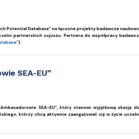
aukowców z uczelni SEA-EU!
arch Potential Database” na łączone projekty badawcze naukow
czelni partnerskich sojuszu. Partnera do współpracy badaw
atabase”
).
owie SEA-EU”
 „Ambasadorowie SEA-EU”, który stanowi wyjątkową okazję 
skiego, którzy chcą aktywnie zaangażować się w życie uczel