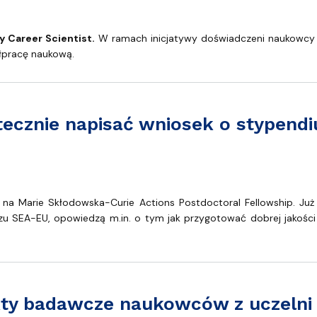
dostępności
 z uczelni SEA-EU na staże!
 Career Scientist.
W ramach inicjatywy doświadczeni naukowcy m
ółpracę naukową.
tecznie napisać wniosek o stypend
ć wniosek o stypendium?
u na Marie Skłodowska-Curie Actions Postdoctoral Fellowship. J
juszu SEA-EU, opowiedzą m.in. o tym jak przygotować dobrej jakośc
kty badawcze naukowców z uczelni