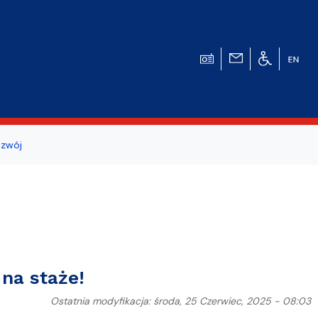
zwój
ogicznego
a studentów i
na staże!
Ostatnia modyfikacja: środa, 25 Czerwiec, 2025 - 08:03