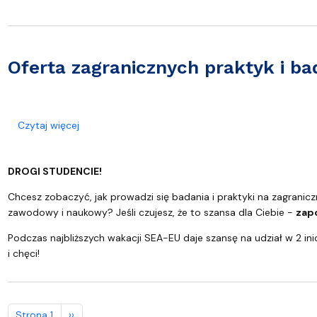
Oferta zagranicznych praktyk i b
o Oferta zagranicznych praktyk i badań dla stude
Czytaj więcej
DROGI STUDENCIE!
Chcesz zobaczyć, jak prowadzi się badania i praktyki na zagrani
zawodowy i naukowy? Jeśli czujesz, że to szansa dla Ciebie -
zapo
Podczas najbliższych wakacji SEA-EU daje szansę na udział w 2 in
i chęci!
Stronicowanie
Następna strona
Strona 1
››