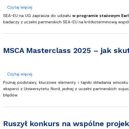
Strategia MWB UG i GUMed
Biuro Karier UG
Invited speakers
Partnerzy krajowi i zagraniczni
Deklaracja 
o Zapraszamy do przyjmowania młodych naukowców
Czytaj więcej
SEA-EU na UG zaprasza do udziału
w programie stażowym Early
badaczy z uczelni partnerskich SEA-EU na krótkoterminową wsp
MSCA Masterclass 2025 – jak sku
o MSCA Masterclass 2025 – jak skutecznie napisa
Czytaj więcej
Poznaj podstawy, kluczowe elementy i tajniki składania wniosk
eksperci z Uniwersytetu Nord, jednej z uczelni partnerskich so
błędów.
Ruszył konkurs na wspólne proje