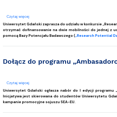
o Ruszył konkurs na wspólne projekty badawcze n
Czytaj więcej
Uniwersytet Gdański zaprasza do udziału w konkursie „Rese
otrzymać dofinansowanie na dwie mobilności do jednej z u
pomocą Bazy Potencjału Badawczego (
„Research Potential D
Dołącz do programu „Ambasador
o Dołącz do programu „Ambasadorowie SEA-EU”
Czytaj więcej
Uniwersytet Gdański ogłasza nabór do I edycji programu
Inicjatywa jest skierowana do studentów Uniwersytetu Gdań
kampanie promocyjne sojuszu SEA-EU.