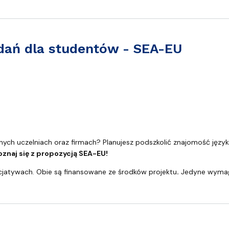
adań dla studentów - SEA-EU
ntów - SEA-EU
cznych uczelniach oraz firmach? Planujesz podszkolić znajomość j
znaj się z propozycją SEA-EU!
icjatywach. Obie są finansowane ze środków projektu
.
Jedyne wymaga