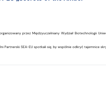
of the Amber”
organizowany przez Międzyuczelniany Wydział Biotechnologii Un
i Partnerski SEA-EU spotkali się, by wspólnie odkryć tajemnice sk