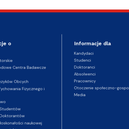
cje o
Informacje dla
Kandydaci
Studenci
torskie
Doktoranci
odowe Centra Badawcze
Absolwenci
Pracownicy
ęzyków Obcych
Otoczenie społeczno-gospo
chowania Fizycznego i
Media
two
Studentów
Doktorantów
oskonałości naukowej