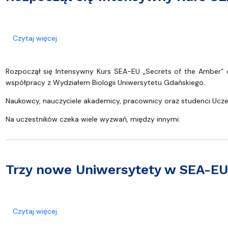
o Rozpoczął się Intensywny Kurs SEA-EU „Secrets 
Czytaj więcej
Rozpoczął się Intensywny Kurs SEA-EU „Secrets of the Amber” 
współpracy z Wydziałem Biologii Uniwersytetu Gdańskiego.
Naukowcy, nauczyciele akademicy, pracownicy oraz studenci Uczeln
Na uczestników czeka wiele wyzwań, między innymi:
Trzy nowe Uniwersytety w SEA-EU
o Trzy nowe Uniwersytety w SEA-EU
Czytaj więcej