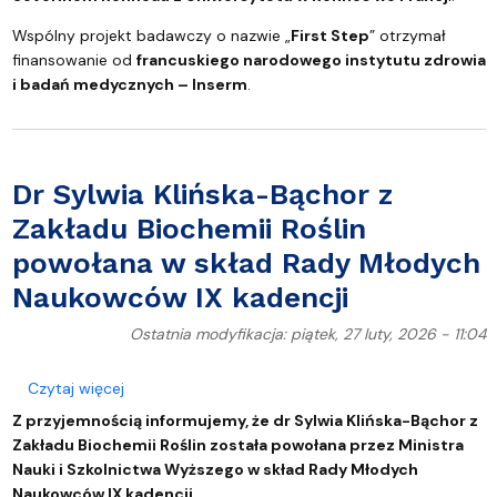
Wspólny projekt badawczy o nazwie „
First Step
” otrzymał
finansowanie od
francuskiego narodowego instytutu zdrowia
i badań medycznych – Inserm
.
Dr Sylwia Klińska-Bąchor z
Zakładu Biochemii Roślin
powołana w skład Rady Młodych
Naukowców IX kadencji
Ostatnia modyfikacja: piątek, 27 luty, 2026 - 11:04
o Dr Sylwia Klińska-Bąchor z Zakładu Biochemii R
Czytaj więcej
Z przyjemnością informujemy, że dr Sylwia Klińska-Bąchor z
Zakładu Biochemii Roślin została powołana przez Ministra
Nauki i Szkolnictwa Wyższego w skład Rady Młodych
Naukowców IX kadencji.