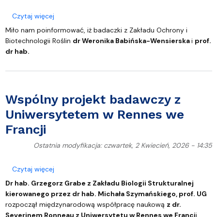
o Praca z udziałem dr Weroniki Babińskiej-Wensiers
Czytaj więcej
Miło nam poinformować, iż badaczki z Zakładu Ochrony i
Biotechnologii Roślin
dr Weronika Babińska-Wensierska
i
prof.
dr hab.
Wspólny projekt badawczy z
Uniwersytetem w Rennes we
Francji
Ostatnia modyfikacja: czwartek, 2 Kwiecień, 2026 - 14:35
o Wspólny projekt badawczy z Uniwersytetem w Re
Czytaj więcej
Dr hab. Grzegorz Grabe z Zakładu Biologii Strukturalnej
kierowanego przez dr hab. Michała Szymańskiego, prof. UG
rozpoczął międzynarodową współpracę naukową
z dr.
Severinem Ronneau z Uniwersytetu w Rennes we Francj
i.