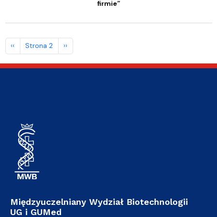
firmie”
Stronicowanie
Poprzednia strona
Następna strona
‹‹
Strona 2
››
Międzyuczelniany Wydział Biotechnologii
UG i GUMed