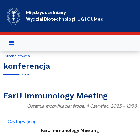
Przejdź do treści
Międzyuczelniany
Wydział Biotechnologii UG i GUMed
Strona główna
konferencja
FarU Immunology Meeting
Ostatnia modyfikacja: środa, 4 Czerwiec, 2025 - 13:58
o FarU Immunology Meeting
Czytaj więcej
FarU Immunology Meeting